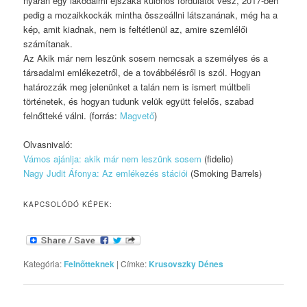
nyarán egy lakodalmi éjszaka különös fordulatot vesz, 2017-ben
pedig a mozaikkockák mintha összeállni látszanának, még ha a
kép, amit kiadnak, nem is feltétlenül az, amire szemlélői
számítanak.
Az Akik már nem leszünk sosem nemcsak a személyes és a
társadalmi emlékezetről, de a továbbélésről is szól. Hogyan
határozzák meg jelenünket a talán nem is ismert múltbeli
történetek, és hogyan tudunk velük együtt felelős, szabad
felnőtteké válni. (forrás:
Magvető
)
Olvasnivaló:
Vámos ajánlja: akik már nem leszünk sosem
(fidelio)
Nagy Judit Áfonya: Az emlékezés stációi
(Smoking Barrels)
KAPCSOLÓDÓ KÉPEK:
Kategória:
Felnőtteknek
|
Címke:
Krusovszky Dénes