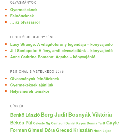
OLVASMÁNYOK
Gyermekeknek
Felnőtteknek
… az olvasásról
LEGUTÓBBI BEJEGYZÉSEK
Lucy Strange: A világítótorony legendája – könyvajánló
Jill Santopolo: A fény, amit elvesztettünk – könyvajánló
Anne Cathrine Bomann: Agathe – könyvajánló
REGIONÁLIS VETÉLKEDŐ 2015
Olvasmányok felnőtteknek
Gyermekeknek ajánljuk
Helyismereti témakör
CÍMKÉK
Berg Judit
Bosnyák Viktória
Benkő László
Békés Pál
Gayle
Celeste Ng
Centauri
Daniel Keyes
Donna Tartt
Forman
Gimesi Dóra
Grecsó Krisztián
Haán Lajos