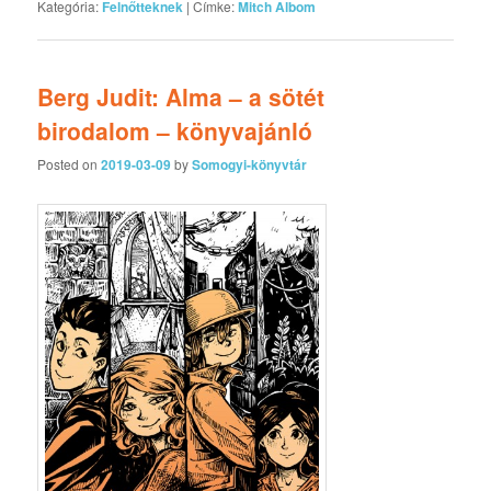
Kategória:
Felnőtteknek
|
Címke:
Mitch Albom
Berg Judit: Alma – a sötét
birodalom – könyvajánló
Posted on
2019-03-09
by
Somogyi-könyvtár