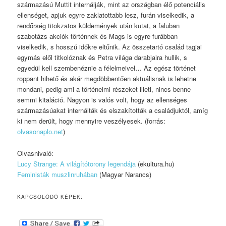
származású Muttit internálják, mint az országban élő potenciális
ellenséget, apjuk egyre zaklatottabb lesz, furán viselkedik, a
rendőrség titokzatos küldemények után kutat, a faluban
szabotázs akciók történnek és Mags is egyre furábban
viselkedik, s hosszú időkre eltűnik. Az összetartó család tagjai
egymás elől titkolóznak és Petra világa darabjaira hullik, s
egyedül kell szembenéznie a félelmeivel… Az egész történet
roppant hihető és akár megdöbbentően aktuálisnak is lehetne
mondani, pedig ami a történelmi részeket illeti, nincs benne
semmi kitaláció. Nagyon is valós volt, hogy az ellenséges
származásúakat internálták és elszakították a családjuktól, amíg
ki nem derült, hogy mennyire veszélyesek. (forrás:
olvasonaplo.net
)
Olvasnivaló:
Lucy Strange: A világítótorony legendája
(ekultura.hu)
Feministák muszlinruhában
(Magyar Narancs)
KAPCSOLÓDÓ KÉPEK: