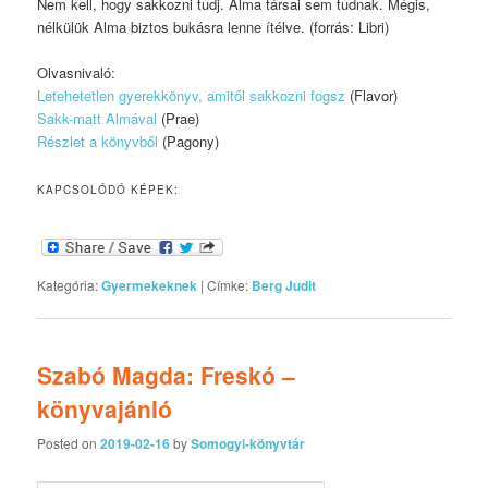
Nem kell, hogy sakkozni tudj. Alma társai sem tudnak. Mégis,
nélkülük Alma biztos bukásra lenne ítélve. (forrás: Libri)
Olvasnivaló:
Letehetetlen gyerekkönyv, amitől sakkozni fogsz
(Flavor)
Sakk-matt Almával
(Prae)
Részlet a könyvből
(Pagony)
KAPCSOLÓDÓ KÉPEK:
Kategória:
Gyermekeknek
|
Címke:
Berg Judit
Szabó Magda: Freskó –
könyvajánló
Posted on
2019-02-16
by
Somogyi-könyvtár