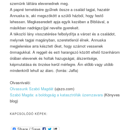
szemünk láttára elevenednek meg.
A papné temetésére gyűlnek össze a család tagjai, hazatér
Annuska is, aki megszökött a szülői házból, hogy festő
lehessen. Megkeseredett apja egyik kezében a Bibliával, a
másikban nadrágszíjjal nevelte gyerekeit.
A tékozló lány visszatérése felbolydítja a várost és a családot,
melynek tagjai magányban, szeretetlenül élnek. Annuska
megjelenése arra készteti őket, hogy számot vessenek
önmagukkal. A reggeli és esti harangszó között eltelő tizenhárom
órában elevenek és holtak hazugságai, álszentsége,
képmutatása és önzése kerül mérlegre. Ám előbb vagy utóbb
mindenkiről lehull az álarc. (forrás: Jaffa)
Olvasnivaló:
Olvassunk Szabó Magdát
(ujszo.com)
Szabó Magda: a boldogság a katasztrófák üzemzavara
(Könyves
blog)
KAPCSOLÓDÓ KÉPEK: