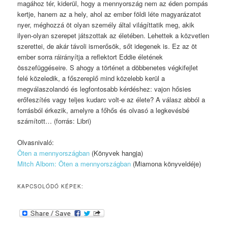
magához tér, kiderül, hogy a mennyország nem az éden pompás
kertje, hanem az a hely, ahol az ember földi léte magyarázatot
nyer, méghozzá öt olyan személy által világíttatik meg, akik
ilyen-olyan szerepet játszottak az életében. Lehettek a közvetlen
szerettei, de akár távoli ismerősök, sőt idegenek is. Ez az öt
ember sorra ráirányítja a reflektort Eddie életének
összefüggéseire. S ahogy a történet a döbbenetes végkifejlet
felé közeledik, a főszereplő mind közelebb kerül a
megválaszolandó és legfontosabb kérdéshez: vajon hősies
erőfeszítés vagy teljes kudarc volt-e az élete? A válasz abból a
forrásból érkezik, amelyre a főhős és olvasó a legkevésbé
számított… (forrás: Libri)
Olvasnivaló:
Öten a mennyországban
(Könyvek hangja)
Mitch Albom: Öten ​a mennyországban
(Miamona könyveldéje)
KAPCSOLÓDÓ KÉPEK: