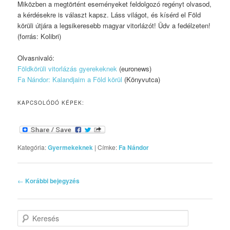
Miközben a megtörtént eseményeket feldolgozó regényt olvasod,
a kérdésekre is választ kapsz. Láss világot, és kísérd el Föld
körüli útjára a legsikeresebb magyar vitorlázót! Üdv a fedélzeten!
(forrás: Kolibri)
Olvasnivaló:
Földkörüli vitorlázás gyerekeknek
(euronews)
Fa Nándor: Kalandjaim a Föld körül
(Könyvutca)
KAPCSOLÓDÓ KÉPEK:
Kategória:
Gyermekeknek
|
Címke:
Fa Nándor
Bejegyzés navigáció
←
Korábbi bejegyzés
Keresés