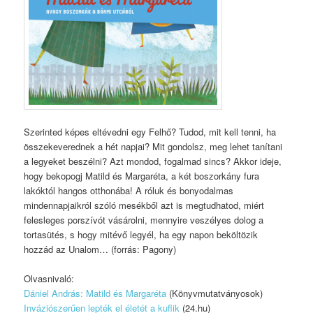
Szerinted képes eltévedni egy Felhő? Tudod, mit kell tenni, ha
összekeverednek a hét napjai? Mit gondolsz, meg lehet tanítani
a legyeket beszélni? Azt mondod, fogalmad sincs? Akkor ideje,
hogy bekopogj Matild és Margaréta, a két boszorkány fura
lakóktól hangos otthonába! A róluk és bonyodalmas
mindennapjaikról szóló mesékből azt is megtudhatod, miért
felesleges porszívót vásárolni, mennyire veszélyes dolog a
tortasütés, s hogy mitévő legyél, ha egy napon beköltözik
hozzád az Unalom… (forrás: Pagony)
Olvasnivaló:
Dániel András: Matild és Margaréta
(Könyvmutatványosok)
Inváziószerűen lepték el életét a kuflik
(24.hu)