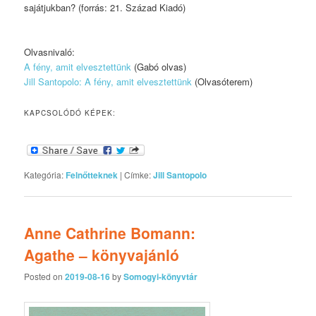
sajátjukban? (forrás: 21. Század Kiadó)
Olvasnivaló:
A fény, amit elvesztettünk
(Gabó olvas)
Jill Santopolo: A fény, amit elvesztettünk
(Olvasóterem)
KAPCSOLÓDÓ KÉPEK:
Kategória:
Felnőtteknek
|
Címke:
Jill Santopolo
Anne Cathrine Bomann:
Agathe – könyvajánló
Posted on
2019-08-16
by
Somogyi-könyvtár