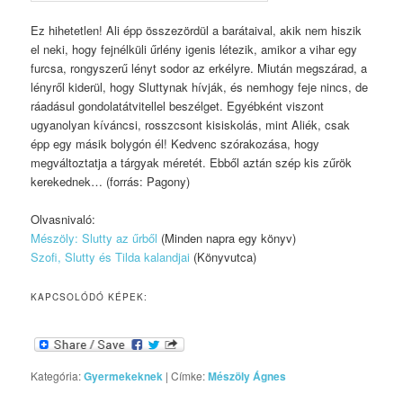
Ez hihetetlen! Ali épp összezördül a barátaival, akik nem hiszik
el neki, hogy fejnélküli űrlény igenis létezik, amikor a vihar egy
furcsa, rongyszerű lényt sodor az erkélyre. Miután megszárad, a
lényről kiderül, hogy Sluttynak hívják, és nemhogy feje nincs, de
ráadásul gondolatátvitellel beszélget. Egyébként viszont
ugyanolyan kíváncsi, rosszcsont kisiskolás, mint Aliék, csak
épp egy másik bolygón él! Kedvenc szórakozása, hogy
megváltoztatja a tárgyak méretét. Ebből aztán szép kis zűrök
kerekednek… (forrás: Pagony)
Olvasnivaló:
Mészöly: Slutty az űrből
(Minden napra egy könyv)
Szofi, Slutty és Tilda kalandjai
(Könyvutca)
KAPCSOLÓDÓ KÉPEK:
Kategória:
Gyermekeknek
|
Címke:
Mészöly Ágnes