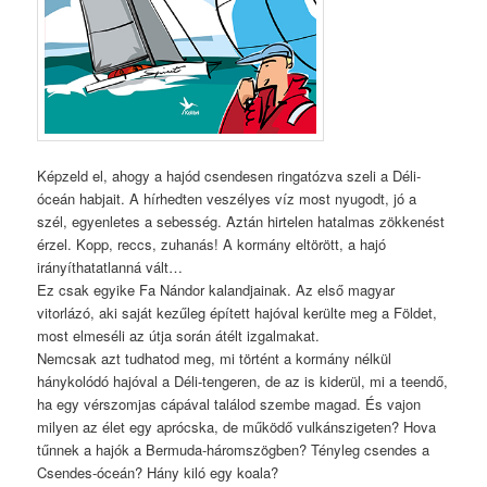
Képzeld el, ahogy a hajód csendesen ringatózva szeli a Déli-
óceán habjait. A hírhedten veszélyes víz most nyugodt, jó a
szél, egyenletes a sebesség. Aztán hirtelen hatalmas zökkenést
érzel. Kopp, reccs, zuhanás! A kormány eltörött, a hajó
irányíthatatlanná vált…
Ez csak egyike Fa Nándor kalandjainak. Az első magyar
vitorlázó, aki saját kezűleg épített hajóval kerülte meg a Földet,
most elmeséli az útja során átélt izgalmakat.
Nemcsak azt tudhatod meg, mi történt a kormány nélkül
hánykolódó hajóval a Déli-tengeren, de az is kiderül, mi a teendő,
ha egy vérszomjas cápával találod szembe magad. És vajon
milyen az élet egy aprócska, de működő vulkánszigeten? Hova
tűnnek a hajók a Bermuda-háromszögben? Tényleg csendes a
Csendes-óceán? Hány kiló egy koala?