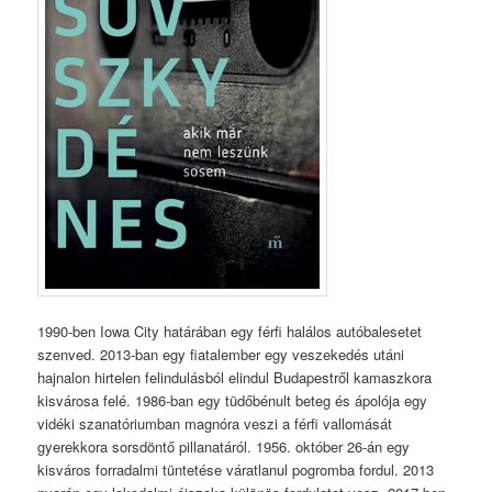
1990-ben Iowa City határában egy férfi halálos autóbalesetet
szenved. 2013-ban egy fiatalember egy veszekedés utáni
hajnalon hirtelen felindulásból elindul Budapestről kamaszkora
kisvárosa felé. 1986-ban egy tüdőbénult beteg és ápolója egy
vidéki szanatóriumban magnóra veszi a férfi vallomását
gyerekkora sorsdöntő pillanatáról. 1956. október 26-án egy
kisváros forradalmi tüntetése váratlanul pogromba fordul. 2013