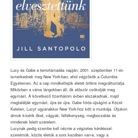
Lucy és Gabe a terrortámadás napján, 2001. szeptember 11-én
ismerkednek meg New York-ban, ahol végzősök a Columbia
Egyetemen. Az a nap mindkettejük életét örökre megváltoztatja.
Miközben a város lángokban áll, ők először csókolják meg
egymást. A következő tizenhárom évben elszakadnak, majd
megtalálják egymást, újra és újra. Gabe fotós-újságíró a Közel-
Keleten, Lucyt ugyanakkor New York-hoz köti a munkája. Útjukon
álmok kísérik őket, vágyak, féltékenység, megbocsátás és
mindenek felett szerelem.
Lucynak pedig szembe kell néznie a végzetes kérdéssel:
szerelmük, közös életük a sors kezében van-e, vagy a