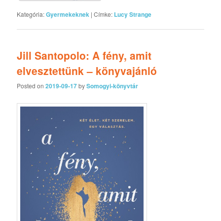
Kategória:
Gyermekeknek
|
Címke:
Lucy Strange
Jill Santopolo: A fény, amit
elvesztettünk – könyvajánló
Posted on
2019-09-17
by
Somogyi-könyvtár