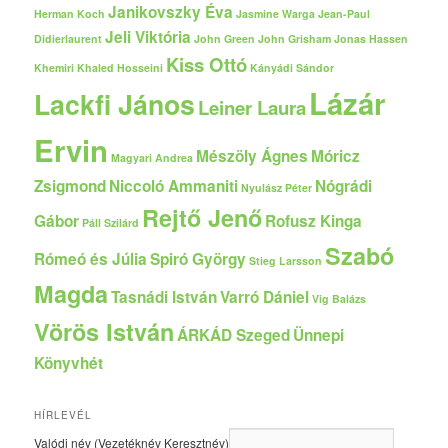
Janikovszky Éva
Herman Koch
Jasmine Warga
Jean-Paul
Jeli Viktória
Didierlaurent
John Green
John Grisham
Jonas Hassen
Kiss Ottó
Khemiri
Khaled Hosseini
Kányádi Sándor
Lázár
Lackfi János
Leiner Laura
Ervin
Mészöly Ágnes
Móricz
Magyari Andrea
Zsigmond
Niccoló Ammaniti
Nógrádi
Nyulász Péter
Rejtő Jenő
Gábor
Rofusz Kinga
Páll Szilárd
Szabó
Rómeó és Júlia
Spiró György
Stieg Larsson
Magda
Tasnádi István
Varró Dániel
Vig Balázs
Vörös István
ÁRKÁD Szeged
Ünnepi
Könyvhét
HÍRLEVÉL
Valódi név (Vezetéknév Keresztnév)