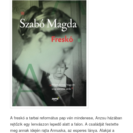
A freskó a tarbai református pap vén mindenese, Anzsu házában
rejtőzik egy lenvászon lepedő alatt a falon. A családját festette
meg annak idején rajta Annuska, az esperes lánya. Alakjai a