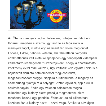
Az Öten a mennyországban felkavaró, bűbájos, és rabul ejtő
történet, melyben a szerző úgy festi le és tárja elénk a
mennyországot, mintha épp az imént tért volna meg onnét.
Főhőse, Eddie, háborús veterán, aki tehetetlenül vergődik
értelmetlennek vélt élete kelepcéjében egy tengerparti vidámpark
karbantartó részlegének művezetőjeként. Ahogy a szórakoztató
intézmény évről évre változik, úgy változik vele együtt Eddie is a
hajdanvolt derűlátó fiatalemberből megkeseredett,
megcsontosodott öreggé. Napjaira a rutinmunka, a magány és
szomorúság nyomja rá a bélyegét. Aztán egyszer, épp a 83-ik
születésnapján, Eddie egy véletlen balesetben meghal…
miközben egy kislány életét próbálja megmenteni, akire
rázuhanni készül egy gondola. Eddie az utolsó pillanatban
kezében érzi a kislány kezét – azzal vége. Amikor a túlvilágon