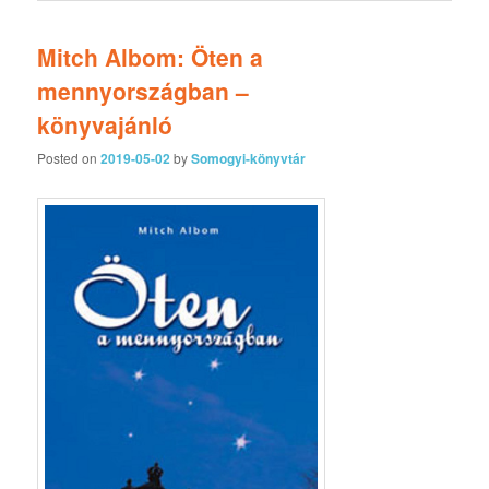
Mitch Albom: Öten a
mennyországban –
könyvajánló
Posted on
2019-05-02
by
Somogyi-könyvtár