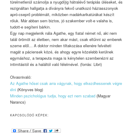
türelmetlenül számolja a nyugdíjig hátralévő terápiás üléseket, és
rezignáltan hallgatja a díványra fekvő unatkozó háziasszonyok
apró-cseprő problémáit, miközben madárkarikatúrákat készít
róluk. Már abban sem biztos, jó szakember volt-e valaha is,
tudott-e segíteni bárkin.
Egy nap megjelenik nála Agathe, egy fiatal német nő, aki nem
talál örömöt az életben, nem akar mást, csak eltűnni az emberek
szeme elől… A doktor minden tiltakozása ellenére felvéteti
magát a páciensek közé, és ahogy egyre közelebb kerülnek
egymáshoz, a terapeuta maga is kénytelen szembenézni az
intimitástól és a haláltól való félelmével. (forrás: Libri)
Olvasnivaló:
Az Agathe hősei csak arra vágynak, hogy elkezdhessenek végre
élni
(Könyves blog)
Minden pszichológus tudja, hogy ezt nem szabad
(Magyar
Narancs)
KAPCSOLÓDÓ KÉPEK: