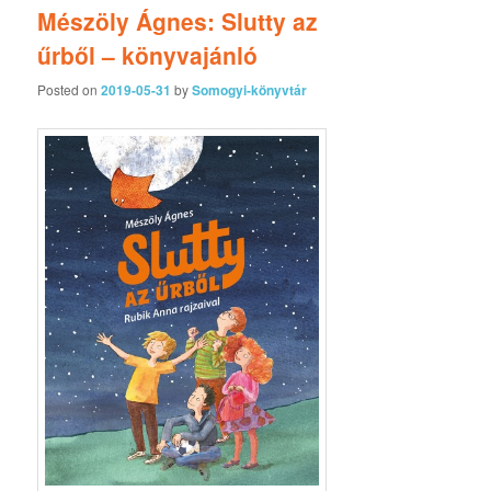
Mészöly Ágnes: Slutty az
űrből – könyvajánló
Posted on
2019-05-31
by
Somogyi-könyvtár