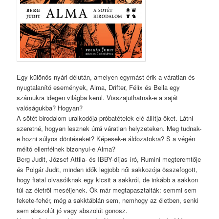
Egy különös nyári délután, amelyen egymást érik a váratlan és
nyugtalanító események, Alma, Drifter, Félix és Bella egy
számukra idegen világba kerül. Visszajuthatnak-e a saját
valóságukba? Hogyan?
A sötét birodalom uralkodója próbatételek elé állítja őket. Látni
szeretné, hogyan lesznek úrrá váratlan helyzeteken. Meg tudnak-
e hozni súlyos döntéseket? Képesek-e áldozatokra? S a végén
méltó ellenfélnek bizonyul-e Alma?
Berg Judit, József Attila- és IBBY-díjas író, Rumini megteremtője
és Polgár Judit, minden idők legjobb női sakkozója összefogott,
hogy fiatal olvasóiknak egy kicsit a sakkról, de inkább a sakkon
túl az életről meséljenek. Ők már megtapasztalták: semmi sem
fekete-fehér, még a sakktáblán sem, nemhogy az életben, senki
sem abszolút jó vagy abszolút gonosz.