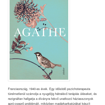
Franciaország, 1940-es évek. Egy idősödő pszichoterapeuta
türelmetlenül számolja a nyugdíjig hátralévő terápiás üléseket, és
rezignáltan hallgatja a díványra fekvő unatkozó háziasszonyok
apró-cseprő problémáit, miközben madárkarikatúrákat készít