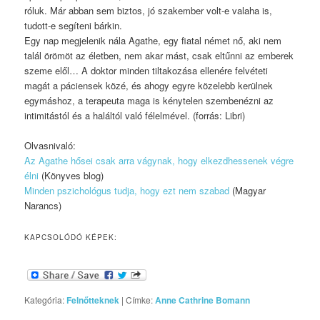
róluk. Már abban sem biztos, jó szakember volt-e valaha is,
tudott-e segíteni bárkin.
Egy nap megjelenik nála Agathe, egy fiatal német nő, aki nem
talál örömöt az életben, nem akar mást, csak eltűnni az emberek
szeme elől… A doktor minden tiltakozása ellenére felvéteti
magát a páciensek közé, és ahogy egyre közelebb kerülnek
egymáshoz, a terapeuta maga is kénytelen szembenézni az
intimitástól és a haláltól való félelmével. (forrás: Libri)
Olvasnivaló:
Az Agathe hősei csak arra vágynak, hogy elkezdhessenek végre
élni
(Könyves blog)
Minden pszichológus tudja, hogy ezt nem szabad
(Magyar
Narancs)
KAPCSOLÓDÓ KÉPEK:
Kategória:
Felnőtteknek
|
Címke:
Anne Cathrine Bomann