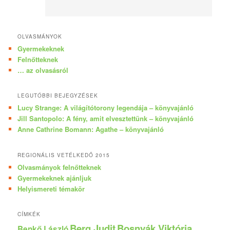
OLVASMÁNYOK
Gyermekeknek
Felnőtteknek
… az olvasásról
LEGUTÓBBI BEJEGYZÉSEK
Lucy Strange: A világítótorony legendája – könyvajánló
Jill Santopolo: A fény, amit elvesztettünk – könyvajánló
Anne Cathrine Bomann: Agathe – könyvajánló
REGIONÁLIS VETÉLKEDŐ 2015
Olvasmányok felnőtteknek
Gyermekeknek ajánljuk
Helyismereti témakör
CÍMKÉK
Berg Judit
Bosnyák Viktória
Benkő László