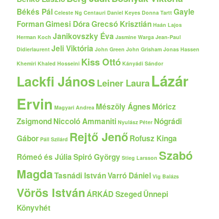
Békés Pál
Gayle
Celeste Ng
Centauri
Daniel Keyes
Donna Tartt
Forman
Gimesi Dóra
Grecsó Krisztián
Haán Lajos
Janikovszky Éva
Herman Koch
Jasmine Warga
Jean-Paul
Jeli Viktória
Didierlaurent
John Green
John Grisham
Jonas Hassen
Kiss Ottó
Khemiri
Khaled Hosseini
Kányádi Sándor
Lázár
Lackfi János
Leiner Laura
Ervin
Mészöly Ágnes
Móricz
Magyari Andrea
Zsigmond
Niccoló Ammaniti
Nógrádi
Nyulász Péter
Rejtő Jenő
Gábor
Rofusz Kinga
Páll Szilárd
Szabó
Rómeó és Júlia
Spiró György
Stieg Larsson
Magda
Tasnádi István
Varró Dániel
Vig Balázs
Vörös István
ÁRKÁD Szeged
Ünnepi
Könyvhét