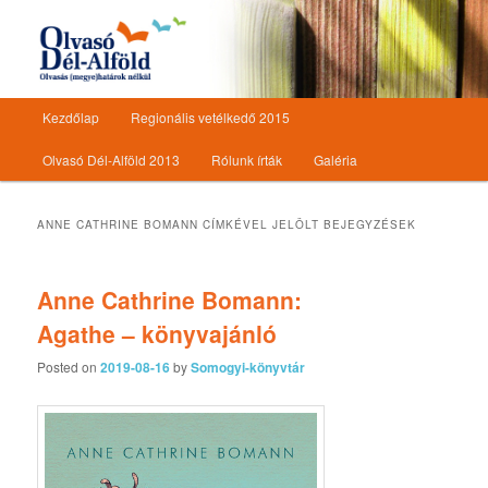
Olvasásnépszerűsítő programsorozat
Olvasó Dél-Alföld
Főmenü
Kezdőlap
Regionális vetélkedő 2015
Tovább az elsődleges tartalomra
Tovább a másodlagos tartalomra
Olvasó Dél-Alföld 2013
Rólunk írták
Galéria
ANNE CATHRINE BOMANN
CÍMKÉVEL JELÖLT BEJEGYZÉSEK
Anne Cathrine Bomann:
Agathe – könyvajánló
Posted on
2019-08-16
by
Somogyi-könyvtár