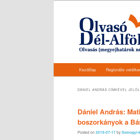
Olvasásnépszerűsítő programs
Olvasó Dél-Alföl
Főmenü
Kezdőlap
Regionális vetélk
Tovább az elsődleges tarta
Tovább a másodlagos tarta
DÁNIEL ANDRÁS
CÍMKÉVEL JELÖL
Dániel András: Mat
boszorkányok a Bár
Posted on
2019-07-17
by
Somogyi-