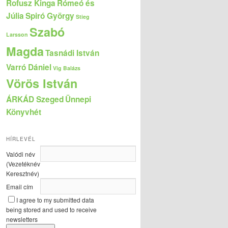
Rofusz Kinga
Rómeó és
Júlia
Spiró György
Stieg
Szabó
Larsson
Magda
Tasnádi István
Varró Dániel
Vig Balázs
Vörös István
ÁRKÁD Szeged
Ünnepi
Könyvhét
HÍRLEVÉL
Valódi név
(Vezetéknév
Keresztnév)
Email cím
I agree to my submitted data
being stored and used to receive
newsletters