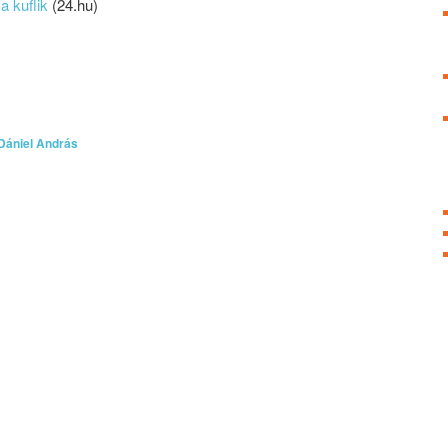
a kuflik
(24.hu)
Dániel András