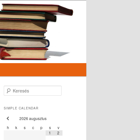
Keresés
SIMPLE CALENDAR
2026
augusztus
h
k
s
c
p
s
v
1
2