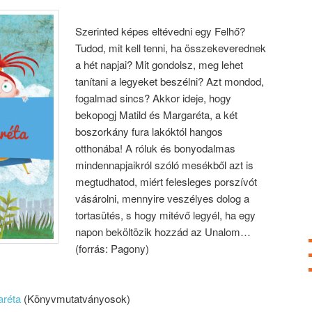
Szerinted képes eltévedni egy Felhő?
Tudod, mit kell tenni, ha összekeverednek
a hét napjai? Mit gondolsz, meg lehet
tanítani a legyeket beszélni? Azt mondod,
fogalmad sincs? Akkor ideje, hogy
bekopogj Matild és Margaréta, a két
boszorkány fura lakóktól hangos
otthonába! A róluk és bonyodalmas
mindennapjaikról szóló mesékből azt is
megtudhatod, miért felesleges porszívót
vásárolni, mennyire veszélyes dolog a
tortasütés, s hogy mitévő legyél, ha egy
napon beköltözik hozzád az Unalom…
(forrás: Pagony)
aréta
(Könyvmutatványosok)