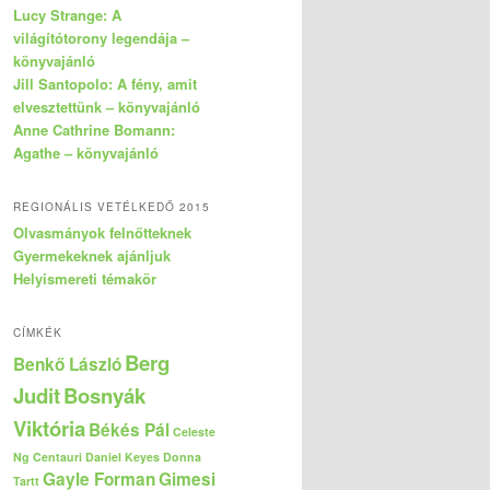
Lucy Strange: A
világítótorony legendája –
könyvajánló
Jill Santopolo: A fény, amit
elvesztettünk – könyvajánló
Anne Cathrine Bomann:
Agathe – könyvajánló
REGIONÁLIS VETÉLKEDŐ 2015
Olvasmányok felnőtteknek
Gyermekeknek ajánljuk
Helyismereti témakör
CÍMKÉK
Berg
Benkő László
Judit
Bosnyák
Viktória
Békés Pál
Celeste
Ng
Centauri
Daniel Keyes
Donna
Gayle Forman
Gimesi
Tartt