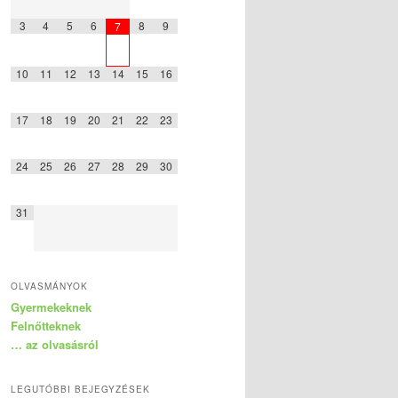
3
4
5
6
8
9
7
10
11
12
13
14
15
16
17
18
19
20
21
22
23
24
25
26
27
28
29
30
31
OLVASMÁNYOK
Gyermekeknek
Felnőtteknek
… az olvasásról
LEGUTÓBBI BEJEGYZÉSEK