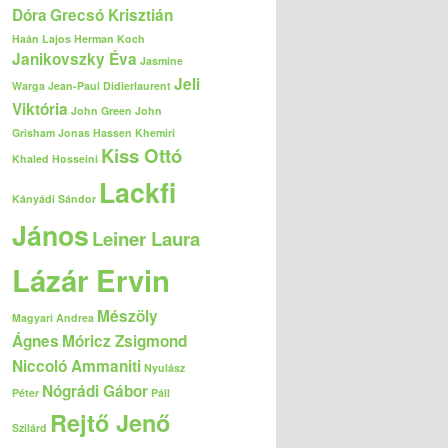
Dóra
Grecsó Krisztián
Haán Lajos
Herman Koch
Janikovszky Éva
Jasmine
Jeli
Warga
Jean-Paul Didierlaurent
Viktória
John Green
John
Grisham
Jonas Hassen Khemiri
Kiss Ottó
Khaled Hosseini
Lackfi
Kányádi Sándor
János
Leiner Laura
Lázár Ervin
Mészöly
Magyari Andrea
Ágnes
Móricz Zsigmond
Niccoló Ammaniti
Nyulász
Nógrádi Gábor
Péter
Páll
Rejtő Jenő
Szilárd