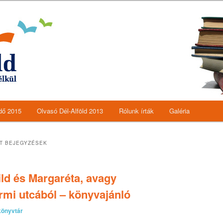
orozat
d
edő 2015
Olvasó Dél-Alföld 2013
Rólunk írták
Galéria
lomra
lomra
T BEJEGYZÉSEK
ild és Margaréta, avagy
mi utcából – könyvajánló
könyvtár