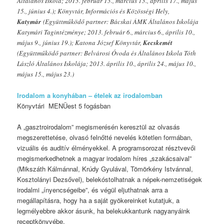
Általános Iskola; 2013. február 13., március 13., április 17., május
15., június 4.); Könyvtár, Információs és Közösségi Hely,
Katymár
(Együttműködő partner: Bácskai ÁMK Általános Iskolája
Katymári Tagintézménye; 2013. február 6., március 6., április 10.,
május 9., június 19.); Katona József Könyvtár,
Kecskemét
(Együttműködő partner: Belvárosi Óvoda és Általános Iskola Tóth
László Általános Iskolája; 2013. április 10., április 24., május 10.,
május 15., május 23.)
Irodalom a konyhában – ételek az irodalomban
Könyvtári MENÜest 5 fogásban
A „gasztroirodalom” megismerésén keresztül az olvasás
megszerettetése, olvasó felnőtté nevelés kötetlen formában,
vizuális és auditív élményekkel. A programsorozat résztvevői
megismerkedhetnek a magyar irodalom híres „szakácsaival”
(Mikszáth Kálmánnal, Krúdy Gyulával, Tömörkény Istvánnal,
Kosztolányi Dezsővel), belekóstolhatnak a népek-nemzetiségek
irodalmi „ínyencségeibe”, és végül eljuthatnak arra a
megállapításra, hogy ha a saját gyökereinket kutatjuk, a
legmélyebbre akkor ásunk, ha belekukkantunk nagyanyáink
receptkönyvébe.