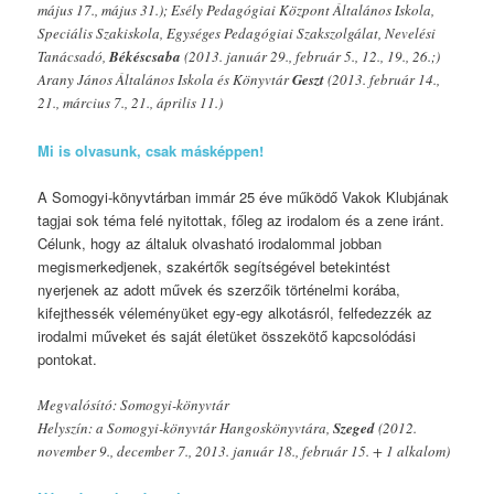
május 17., május 31.); Esély Pedagógiai Központ Általános Iskola,
Speciális Szakiskola, Egységes Pedagógiai Szakszolgálat, Nevelési
Tanácsadó,
Békéscsaba
(2013. január 29., február 5., 12., 19., 26.;)
Arany János Általános Iskola és Könyvtár
Geszt
(2013. február 14.,
21., március 7., 21., április 11.)
Mi is olvasunk, csak másképpen!
A Somogyi-könyvtárban immár 25 éve működő Vakok Klubjának
tagjai sok téma felé nyitottak, főleg az irodalom és a zene iránt.
Célunk, hogy az általuk olvasható irodalommal jobban
megismerkedjenek, szakértők segítségével betekintést
nyerjenek az adott művek és szerzőik történelmi korába,
kifejthessék véleményüket egy-egy alkotásról, felfedezzék az
irodalmi műveket és saját életüket összekötő kapcsolódási
pontokat.
Megvalósító: Somogyi-könyvtár
Helyszín: a Somogyi-könyvtár Hangoskönyvtára,
Szeged
(2012.
november 9., december 7., 2013. január 18., február 15. + 1 alkalom)