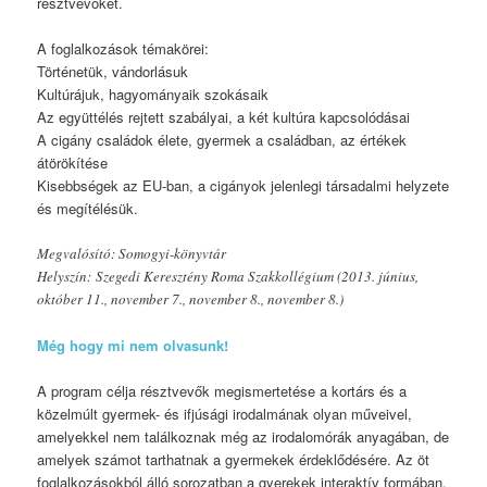
résztvevőket.
A foglalkozások témakörei:
Történetük, vándorlásuk
Kultúrájuk, hagyományaik szokásaik
Az együttélés rejtett szabályai, a két kultúra kapcsolódásai
A cigány családok élete, gyermek a családban, az értékek
átörökítése
Kisebbségek az EU-ban, a cigányok jelenlegi társadalmi helyzete
és megítélésük.
Megvalósító: Somogyi-könyvtár
Helyszín: Szegedi Keresztény Roma Szakkollégium (2013. június,
október 11., november 7., november 8., november 8.)
Még hogy mi nem olvasunk!
A program célja résztvevők megismertetése a kortárs és a
közelmúlt gyermek- és ifjúsági irodalmának olyan műveivel,
amelyekkel nem találkoznak még az irodalomórák anyagában, de
amelyek számot tarthatnak a gyermekek érdeklődésére. Az öt
foglalkozásokból álló sorozatban a gyerekek interaktív formában,