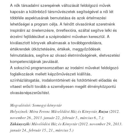
A nők társadalmi szerepének változását feldolgozó művek
kapcsán a különböző társművészetek segítségével a női lét
többféle aspektusának bemutatása és azok értelmezési
lehetőségei a program célja. A felnőtt olvasóinkat szeretnénk
inspirálni az önelemzésre, önreflexióra, ezáltal segítve lelki és
érzelmi fejlődésüket a szépirodalmi műveken keresztül. A
kiválasztott könyvek alkalmasak a továbbgondolásra,
értékrendek ütköztetésére, értékek, meggyőződések
felmutatására, segítve az olvasó életminőségének, életvezetési
kompetenciájának javulását.
A sokszínű programsorozatban az irodalmi műveket feldolgozó
foglalkozások mellett képzőművészeti kiállítás,
színházlátogatás, irodalomtörténeti és fotótörténeti előadás és
vitaest erősíti tovább a személyesen megélt élményközpontú
olvasásnépszerűsítést.
Megvalósító: Somogyi-könyvtár
Helyszínek: Móra Ferenc Művelődési Ház és Könyvtár,
Ruzsa
(2012.
november 26., 2013. január 22., február 5., március 6., 7.);
Zákányszék
i Művelődési Ház és Könyvtár (2012. november 29., 2013.
január 24., február 15., 21., március 5.)