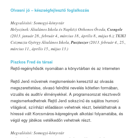
Olvasni jó – készségfejlesztő foglalkozás
Megvalósító: Somogyi-könyvtár
Helyszínek: Általános Iskola és Napközi Otthonos Óvoda,
Csengele
(2013. január 28., február 4., március 18., április 8., május 6.); TKIKI
Csizmazia György Általános Iskola,
Pusztaszer
(2013. február 4., 25.,
március 11., április 15., május 13.)
Piszkos Fred és társai
Rejtő-regényhősök nyomában a könyvtárban és az interneten
Rejtő Jenő műveinek megismerésén keresztül az olvasás
megszerettetése, olvasó felnőtté nevelés kötetlen formában,
vizuális és auditív élményekkel. A programsorozat résztvevői
megismerkedhetnek Rejtő Jenő sokszínű és sajátos humorú
világával, színházi előadáson vehetnek részt, beleláthatnak a
híressé vált Korcsmáros-képregények alkotási folyamatába, és
végül egy játékos vetélkedőn vehetnek részt.
Megvalósító: Somogyi-könyvtár