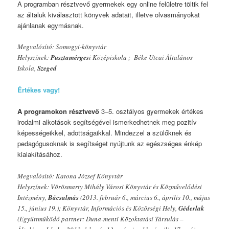
A programban résztvevő gyermekek egy online felületre töltik fel
az általuk kiválasztott könyvek adatait, illetve olvasmányokat
ajánlanak egymásnak.
Megvalósító: Somogyi-könyvtár
Helyszínek:
Pusztamérges
i Középiskola ; Béke Utcai Általános
Iskola,
Szeged
Értékes vagy!
A programokon résztvevő
3–5. osztályos gyermekek értékes
irodalmi alkotások segítségével ismerkedhetnek meg pozitív
képességeikkel, adottságaikkal. Mindezzel a szülőknek és
pedagógusoknak is segítséget nyújtunk az egészséges énkép
kialakításához.
Megvalósító: Katona József Könyvtár
Helyszínek: Vörösmarty Mihály Városi Könyvtár és Közművelődési
Intézmény,
Bácsalmás
(2013. február 6., március 6., április 10., május
15., június 19.); Könyvtár, Információs és Közösségi Hely,
Géderlak
(Együttműködő partner: Duna-menti Közoktatási Társulás –