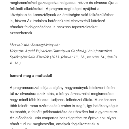
megismerésével gazdagodva hallgassa, nézze és olvassa újra a
felkínált alkotásokat. A program segítséget nyújthat a
középiskolás korosztálynak az érettségire való felkészülésben
is, hiszen Az irodalom határterületei elnevezésű kötelező
témakör feldolgozásához is hasznos tapasztalatokat
szerezhetnek.
Megvalósító: Somogyi-könyvtár
Helyszín: Árpád Fejedelem Gimnázium Gazdasági és informatikai
Szakközépiskola
Kistelek
(2013. február 13., 28., március 14., április
4., 16.)
Ismerd meg a múltadat!
A programsorozat célja a cigány hagyományok felelevenítésén
túl az olvasásra szoktatás, a könyvtárhasználat megismerése,
hogy minél több kincset tudjanak felfedezni általa. Munkánkban
több felnőtt roma származású ember is segít, így hatékonyságuk
biztosabb, a felnőtt példamutatása ösztönzően hat a gyerekekre.
Az előadások után csoportos beszélgetésekre építve sok olyan
témát tudunk megbeszélni, amelyek foglalkoztatják a