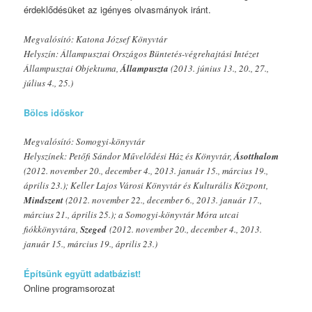
érdeklődésüket az igényes olvasmányok iránt.
Megvalósító: Katona József Könyvtár
Helyszín: Állampusztai Országos Büntetés-végrehajtási Intézet
Állampusztai Objektuma,
Állampuszta
(2013. június 13., 20., 27.,
július 4., 25.)
Bölcs időskor
Megvalósító: Somogyi-könyvtár
Helyszínek: Petőfi Sándor Művelődési Ház és Könyvtár,
Ásotthalom
(2012. november 20., december 4., 2013. január 15., március 19.,
április 23.); Keller Lajos Városi Könyvtár és Kulturális Központ,
Mindszent
(2012. november 22., december 6., 2013. január 17.,
március 21., április 25.); a Somogyi-könyvtár Móra utcai
fiókkönyvtára,
Szeged
(2012. november 20., december 4., 2013.
január 15., március 19., április 23.)
Építsünk együtt adatbázist!
Online programsorozat