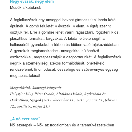
Négy évszak, négy elem
Mesék siketeknek
A foglalkozások egy anyaggal bevont gimnasztikai labda köré
épülnek. A gömb felületét 4 évszak, 4 elem, 4 égtáj szerint
osztjuk fel. Erre a gömbre lehet varrni ragasztani, rögzíteni kicsi,
plasztikus formákat, tárgyakat. A labda felülete segíti a
hallássérült gyerekeket a térben és időben való tájékozódásban.
A gyerekek megismerkednek anyagokkal különböző
eszközökkel, megtapasztalják a csoportmunkát. A foglalkozások
segítik a személyiség játékos formálódását, önértékelő
rendszerének finomodását, összefogó és szövevényes egység
megtapasztalását.
Megvalósító: Somogyi-könyvtár
Helyszín: Klúg Péter Óvoda, Általános Iskola, Szakiskola és
Diákotthon,
Szeged
(2012. december 11., 2013. január 15., február
12., április 9., május 21.)
„A nő ezer arca”
Női szerepek – Nők az irodalomban és a társművészetekben