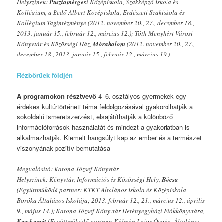
Helyszínek:
Pusztamérges
i Középiskola, Szakképző Iskola és
Kollégium, a Bedő Albert Középiskola, Erdészeti Szakiskola és
Kollégium Tagintézménye (2012. november 20., 27., december 18.,
2013. január 15., február 12., március 12.); Tóth Menyhért Városi
Könyvtár és Közösségi Ház,
Mórahalom
(2012. november 20., 27.,
december 18., 2013. január 15., február 12., március 19.)
Rézbőrűek földjén
A programokon résztvevő
4–6. osztályos gyermekek egy
érdekes kultúrtörténeti téma feldolgozásával gyakorolhatják a
sokoldalú ismeretszerzést, elsajátíthatják a különböző
információforrások használatát és mindezt a gyakorlatban is
alkalmazhatják. Kiemelt hangsúlyt kap az ember és a természet
viszonyának pozitív bemutatása.
Megvalósító: Katona József Könyvtár
Helyszínek: Könyvtár, Információs és Közösségi Hely,
Bócsa
(Együttműködő partner: KTKT Általános Iskola és Középiskola
Boróka Általános Iskolája; 2013. február 12., 21., március 12., április
9., május 14.); Katona József Könyvtár Hetényegyházi Fiókkönyvtára,
Kecskemét
(Együttműködő partner: Kálmán Lajos Óvoda, Általános