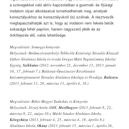
a szövegekkel való aktív kapcsolatban a gyermek- és ifjúsági
irodalom olyan alkotásaival ismerkedhetnek meg, amelyek
korosztályukhoz és korosztályukról (is) szólnak. A résztvevők
megtapasztalhatják azt is, hogy az irodalom nem fekete betűk
sokasága fehér papíron, hanem nagyszerű játék és az
önkifejezés élő, valós lehetősége.
Megvalósító: Somogyi-könyvtár
Helyszínek: Hódmezővásárhelyi Többcélú Kistérségi Társulás Klauzál
Gábor Általános Iskola és óvoda Gregus Máté Tagintézmény Iskolai
Egység,
Székkutas
(2012. november 22., december 13., 2013. január
10., 17., február 7.); Balástya-Ópusztaszer Közoktatási
Intézményfenntartó Társulás Általános Iskolája és Óvodája,
Balástya
(2013. február 13., 20., március 13., április 4., 16.)
Megvalósító: Békés Megyei Tudásház és Könyvtár
Helyszínek: József Attila ÁMK,
Mezőhegyes
(2013. február 8., 22.,
március 8., 22., május 10.); Márki Sándor Általános Iskola,
Kétegyháza
(2013. február 4., 25., március 4., 18., április 8.);
Általános Iskola,
Okány
(2013. február 15., március 1., április 26.,