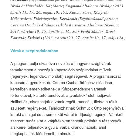
Iskola és Művelődési Ház
Móricz Zsigmond Általános Iskolája; 2013.
április 11., 17., 26., május 10., 15.); Katona József Könyvtár
Műkertvárosi Fiókkönyvtára,
Kecskemét
(Együttműködő partner:
Corvina Óvoda és Általános Iskola Kertvárosi Általános Iskolája;
2013. március 19., 26., április 9., 16., 30.); Petőfi Sándor Városi
Könyvtár,
Kiskőrös
(2013. március 20., 27., április 10., 17., május 24.)
Várak a szépirodalomban
A program célja olvasóvá nevelés a magyarországi várak
témakörében a hozzájuk kapcsolódó szépirodalmi művek
(regények, legendák, mondák) segítségével. A programsorozat
kapcsán a gyerekek dr. Csorba Csaba történész előadása
keretében ismerkedhetnek a Kárpát-medence várainak
történetével, kultúrtörténetével, a „várlakók” életmódjával.
Hallhatják, olvashatják a várak regéit, mondáit, illetve a róluk
született regényeket. Találkozhatnak Schmuck Ottó regényíróval
is, aki a salgói és a somoskői várról írt ifjúsági regényt. Várakról
szerzett tudásukat a várjátékokon tehetik próbára a résztvevők,
a sikerrel teljesítők a gyulai várba kirándulhatnak, ahol
megkaphatják kiérdemelt jutalmukat.