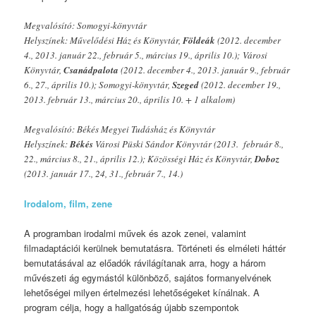
Megvalósító: Somogyi-könyvtár
Helyszínek: Művelődési Ház és Könyvtár,
Földeák
(2012. december
4., 2013. január 22., február 5., március 19., április 10.); Városi
Könyvtár,
Csanádpalota
(2012. december 4., 2013. január 9., február
6., 27., április 10.); Somogyi-könyvtár,
Szeged
(2012. december 19.,
2013. február 13., március 20., április 10. + 1 alkalom)
Megvalósító: Békés Megyei Tudásház és Könyvtár
Helyszínek:
Békés
Városi Püski Sándor Könyvtár (2013. február 8.,
22., március 8., 21., április 12.); Közösségi Ház és Könyvtár,
Doboz
(2013. január 17., 24, 31., február 7., 14.)
Irodalom, film, zene
A programban irodalmi művek és azok zenei, valamint
filmadaptációi kerülnek bemutatásra. Történeti és elméleti háttér
bemutatásával az előadók rávilágítanak arra, hogy a három
művészeti ág egymástól különböző, sajátos formanyelvének
lehetőségei milyen értelmezési lehetőségeket kínálnak. A
program célja, hogy a hallgatóság újabb szempontok