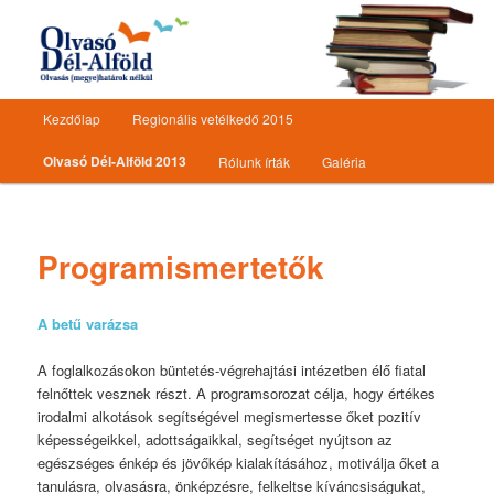
Olvasásnépszerűsítő programsorozat
Olvasó Dél-Alföld
Főmenü
Kezdőlap
Regionális vetélkedő 2015
Tovább az elsődleges tartalomra
Tovább a másodlagos tartalomra
Olvasó Dél-Alföld 2013
Rólunk írták
Galéria
Programismertetők
A betű varázsa
A foglalkozásokon büntetés-végrehajtási intézetben élő fiatal
felnőttek vesznek részt. A programsorozat célja, hogy értékes
irodalmi alkotások segítségével megismertesse őket pozitív
képességeikkel, adottságaikkal, segítséget nyújtson az
egészséges énkép és jövőkép kialakításához, motiválja őket a
tanulásra, olvasásra, önképzésre, felkeltse kíváncsiságukat,