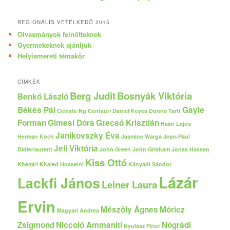
REGIONÁLIS VETÉLKEDŐ 2015
Olvasmányok felnőtteknek
Gyermekeknek ajánljuk
Helyismereti témakör
CÍMKÉK
Berg Judit
Bosnyák Viktória
Benkő László
Békés Pál
Gayle
Celeste Ng
Centauri
Daniel Keyes
Donna Tartt
Forman
Gimesi Dóra
Grecsó Krisztián
Haán Lajos
Janikovszky Éva
Herman Koch
Jasmine Warga
Jean-Paul
Jeli Viktória
Didierlaurent
John Green
John Grisham
Jonas Hassen
Kiss Ottó
Khemiri
Khaled Hosseini
Kányádi Sándor
Lázár
Lackfi János
Leiner Laura
Ervin
Mészöly Ágnes
Móricz
Magyari Andrea
Zsigmond
Niccoló Ammaniti
Nógrádi
Nyulász Péter