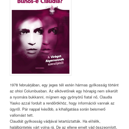
1978 februárjában, egy jeges téli estén hármas gyilkosság történt
az ohioi Columbusban. Az elkövetőnek egy hónapig nem sikerült
a nyomára bukkanni, mígnem egy gyönyörű fiatal nő, Claudia
Yasko azzal fordult a rendőrökhöz, hogy információi vannak az
ügyről. Pár nappal később, a kihallgatása során beismerő
vallomást tett.
Claudiát gyilkosság vádjával letartóztatták. Ha elítélik,
halálbüntetés várt volna rá. De az ellene emelt vád összeomlott,