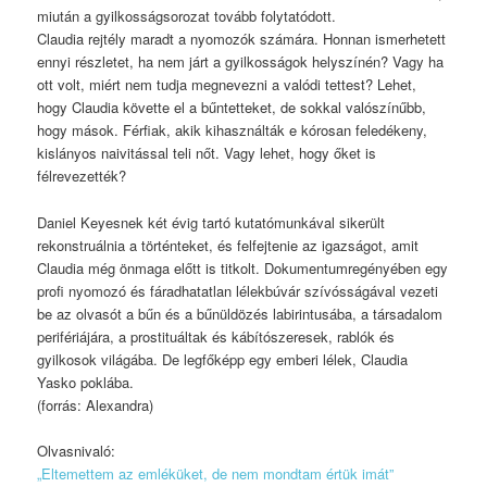
miután a gyilkosságsorozat tovább folytatódott.
Claudia rejtély maradt a nyomozók számára. Honnan ismerhetett
ennyi részletet, ha nem járt a gyilkosságok helyszínén? Vagy ha
ott volt, miért nem tudja megnevezni a valódi tettest? Lehet,
hogy Claudia követte el a bűntetteket, de sokkal valószínűbb,
hogy mások. Férfiak, akik kihasználták e kórosan feledékeny,
kislányos naivitással teli nőt. Vagy lehet, hogy őket is
félrevezették?
Daniel Keyesnek két évig tartó kutatómunkával sikerült
rekonstruálnia a történteket, és felfejtenie az igazságot, amit
Claudia még önmaga előtt is titkolt. Dokumentumregényében egy
profi nyomozó és fáradhatatlan lélekbúvár szívósságával vezeti
be az olvasót a bűn és a bűnüldözés labirintusába, a társadalom
perifériájára, a prostituáltak és kábítószeresek, rablók és
gyilkosok világába. De legfőképp egy emberi lélek, Claudia
Yasko poklába.
(forrás: Alexandra)
Olvasnivaló:
„Eltemettem az emléküket, de nem mondtam értük imát”