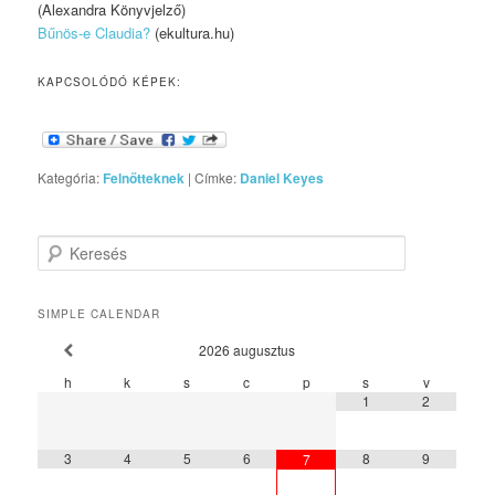
(Alexandra Könyvjelző)
Bűnös-e Claudia?
(ekultura.hu)
KAPCSOLÓDÓ KÉPEK:
Kategória:
Felnőtteknek
|
Címke:
Daniel Keyes
Keresés
SIMPLE CALENDAR
2026
augusztus
h
k
s
c
p
s
v
1
2
3
4
5
6
8
9
7