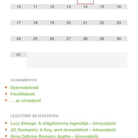
10
11
12
13
14
15
16
17
18
19
20
21
22
23
24
25
26
27
28
29
30
31
OLVASMÁNYOK
Gyermekeknek
Felnőtteknek
… az olvasásról
LEGUTÓBBI BEJEGYZÉSEK
Lucy Strange: A világítótorony legendája – könyvajánló
Jill Santopolo: A fény, amit elvesztettünk – könyvajánló
Anne Cathrine Bomann: Agathe – könyvajánló