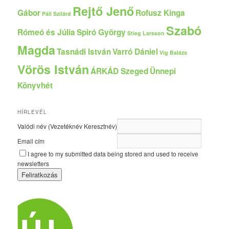
Rejtő Jenő
Gábor
Rofusz Kinga
Páll Szilárd
Szabó
Rómeó és Júlia
Spiró György
Stieg Larsson
Magda
Tasnádi István
Varró Dániel
Vig Balázs
Vörös István
ÁRKÁD Szeged
Ünnepi
Könyvhét
HÍRLEVÉL
Valódi név (Vezetéknév Keresztnév)
Email cím
I agree to my submitted data being stored and used to receive
newsletters