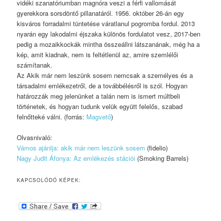
vidéki szanatóriumban magnóra veszi a férfi vallomását
gyerekkora sorsdöntő pillanatáról. 1956. október 26-án egy
kisváros forradalmi tüntetése váratlanul pogromba fordul. 2013
nyarán egy lakodalmi éjszaka különös fordulatot vesz, 2017-ben
pedig a mozaikkockák mintha összeállni látszanának, még ha a
kép, amit kiadnak, nem is feltétlenül az, amire szemlélői
számítanak.
Az Akik már nem leszünk sosem nemcsak a személyes és a
társadalmi emlékezetről, de a továbbélésről is szól. Hogyan
határozzák meg jelenünket a talán nem is ismert múltbeli
történetek, és hogyan tudunk velük együtt felelős, szabad
felnőtteké válni. (forrás:
Magvető
)
Olvasnivaló:
Vámos ajánlja: akik már nem leszünk sosem
(fidelio)
Nagy Judit Áfonya: Az emlékezés stációi
(Smoking Barrels)
KAPCSOLÓDÓ KÉPEK: