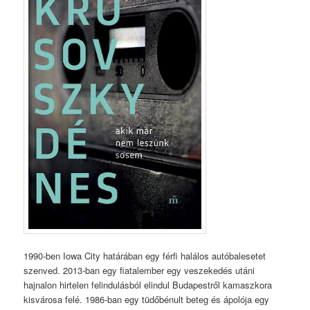
1990-ben Iowa City határában egy férfi halálos autóbalesetet
szenved. 2013-ban egy fiatalember egy veszekedés utáni
hajnalon hirtelen felindulásból elindul Budapestről kamaszkora
kisvárosa felé. 1986-ban egy tüdőbénult beteg és ápolója egy