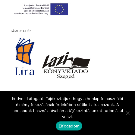
TÁMOGATÓK
BELÉPÉS
Kedves Látogató! Tájékoztatjuk, hogy a honlap felhasználói
Bejelentkezés
élmény fokozásának érdekében sütiket alkalmazunk. A
honlapunk használatával ön a tájékoztatásunkat tudomásul
veszi.
Köszönjük WordPress! |
Fordítás:
DjZoNe
és
FYGureout
Elfogadom