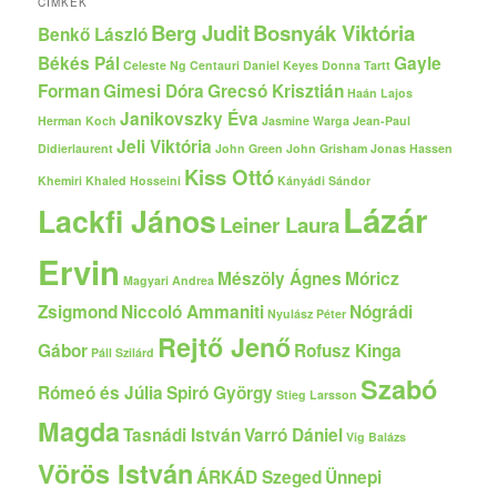
CÍMKÉK
Berg Judit
Bosnyák Viktória
Benkő László
Békés Pál
Gayle
Celeste Ng
Centauri
Daniel Keyes
Donna Tartt
Forman
Gimesi Dóra
Grecsó Krisztián
Haán Lajos
Janikovszky Éva
Herman Koch
Jasmine Warga
Jean-Paul
Jeli Viktória
Didierlaurent
John Green
John Grisham
Jonas Hassen
Kiss Ottó
Khemiri
Khaled Hosseini
Kányádi Sándor
Lázár
Lackfi János
Leiner Laura
Ervin
Mészöly Ágnes
Móricz
Magyari Andrea
Zsigmond
Niccoló Ammaniti
Nógrádi
Nyulász Péter
Rejtő Jenő
Gábor
Rofusz Kinga
Páll Szilárd
Szabó
Rómeó és Júlia
Spiró György
Stieg Larsson
Magda
Tasnádi István
Varró Dániel
Vig Balázs
Vörös István
ÁRKÁD Szeged
Ünnepi