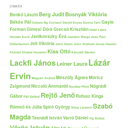
CÍMKÉK
Berg Judit
Bosnyák Viktória
Benkő László
Békés Pál
Gayle
Celeste Ng
Centauri
Daniel Keyes
Donna Tartt
Forman
Gimesi Dóra
Grecsó Krisztián
Haán Lajos
Janikovszky Éva
Herman Koch
Jasmine Warga
Jean-Paul
Jeli Viktória
Didierlaurent
John Green
John Grisham
Jonas Hassen
Kiss Ottó
Khemiri
Khaled Hosseini
Kányádi Sándor
Lázár
Lackfi János
Leiner Laura
Ervin
Mészöly Ágnes
Móricz
Magyari Andrea
Zsigmond
Niccoló Ammaniti
Nógrádi
Nyulász Péter
Rejtő Jenő
Gábor
Rofusz Kinga
Páll Szilárd
Szabó
Rómeó és Júlia
Spiró György
Stieg Larsson
Magda
Tasnádi István
Varró Dániel
Vig Balázs
Vörös István