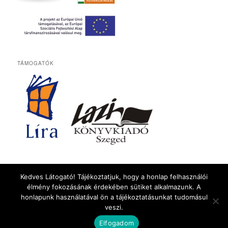
TÁMOGATÓK
BELÉPÉS
Kedves Látogató! Tájékoztatjuk, hogy a honlap felhasználói
Bejelentkezés
élmény fokozásának érdekében sütiket alkalmazunk. A
honlapunk használatával ön a tájékoztatásunkat tudomásul
veszi.
Köszönjük WordPress! |
Fordítás:
DjZoNe
és
FYGureout
Elfogadom