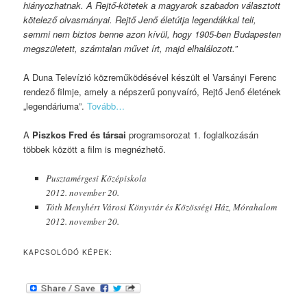
hiányozhatnak. A Rejtő-kötetek a magyarok szabadon választott
kötelező olvasmányai. Rejtő Jenő életútja legendákkal teli,
semmi nem biztos benne azon kívül, hogy 1905-ben Budapesten
megszületett, számtalan művet írt, majd elhalálozott.”
A Duna Televízió közreműködésével készült el Varsányi Ferenc
rendező filmje, amely a népszerű ponyvaíró, Rejtő Jenő életének
„legendáriuma”.
Tovább…
A
Piszkos Fred és társai
programsorozat 1. foglalkozásán
többek között a film is megnézhető.
Pusztamérgesi Középiskola
2012. november 20.
Tóth Menyhért Városi Könyvtár és Közösségi Ház, Mórahalom
2012. november 20.
KAPCSOLÓDÓ KÉPEK: