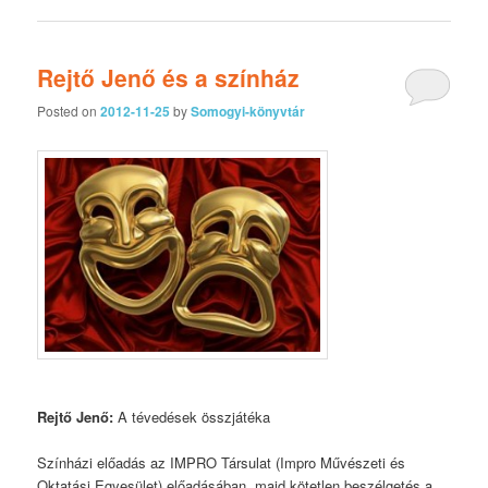
Rejtő Jenő és a színház
Posted on
2012-11-25
by
Somogyi-könyvtár
Rejtő Jenő:
A tévedések összjátéka
Színházi előadás az IMPRO Társulat (Impro Művészeti és
Oktatási Egyesület) előadásában, majd kötetlen beszélgetés a