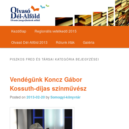
Olvasásnépszerűsítő programsorozat
Olvasó Dél-Alföld
Főmenü
Kezdőlap
Regionális vetélkedő 2015
Tovább az elsődleges tartalomra
Tovább a másodlagos tartalomra
Olvasó Dél-Alföld 2013
Rólunk írták
Galéria
PISZKOS FRED ÉS TÁRSAI
KATEGÓRIA BEJEGYZÉSEI
Vendégünk Koncz Gábor
Kossuth-díjas színművész
Posted on
2013-02-20
by
Somogyi-könyvtár