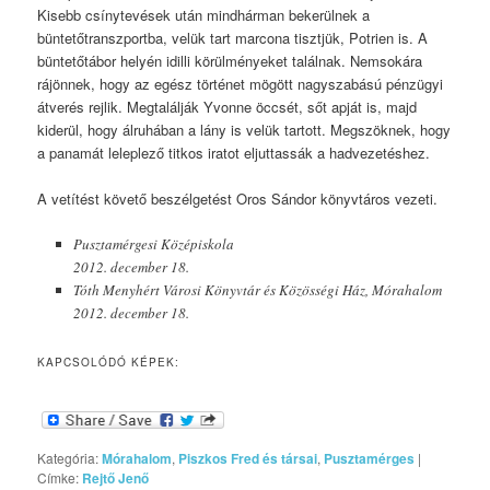
Kisebb csínytevések után mindhárman bekerülnek a
büntetőtranszportba, velük tart marcona tisztjük, Potrien is. A
büntetőtábor helyén idilli körülményeket találnak. Nemsokára
rájönnek, hogy az egész történet mögött nagyszabású pénzügyi
átverés rejlik. Megtalálják Yvonne öccsét, sőt apját is, majd
kiderül, hogy álruhában a lány is velük tartott. Megszöknek, hogy
a panamát leleplező titkos iratot eljuttassák a hadvezetéshez.
A vetítést követő beszélgetést Oros Sándor könyvtáros vezeti.
Pusztamérgesi Középiskola
2012. december 18.
Tóth Menyhért Városi Könyvtár és Közösségi Ház, Mórahalom
2012. december 18.
KAPCSOLÓDÓ KÉPEK:
Kategória:
Mórahalom
,
Piszkos Fred és társai
,
Pusztamérges
|
Címke:
Rejtő Jenő