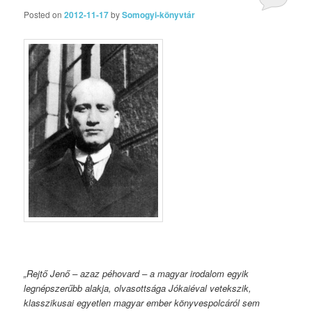
Posted on
2012-11-17
by
Somogyi-könyvtár
„Rejtő Jenő – azaz péhovard – a magyar irodalom egyik
legnépszerűbb alakja, olvasottsága Jókaiéval vetekszik,
klasszikusai egyetlen magyar ember könyvespolcáról sem