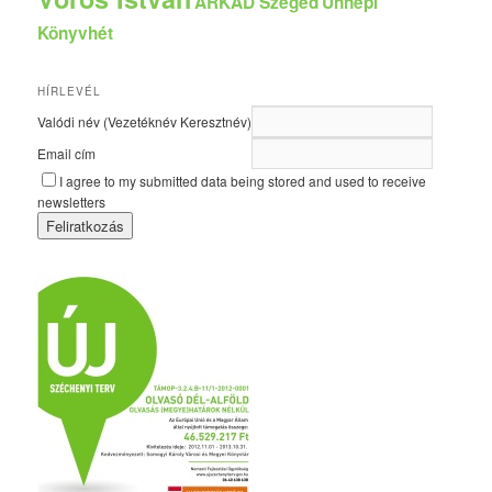
ÁRKÁD Szeged
Ünnepi
Könyvhét
HÍRLEVÉL
Valódi név (Vezetéknév Keresztnév)
Email cím
I agree to my submitted data being stored and used to receive
newsletters