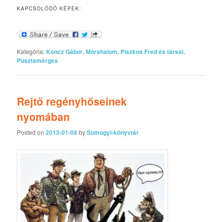
KAPCSOLÓDÓ KÉPEK:
Kategória:
Koncz Gábor
,
Mórahalom
,
Piszkos Fred és társai
,
Pusztamérges
Rejtő regényhőseinek
nyomában
Posted on
2013-01-08
by
Somogyi-könyvtár