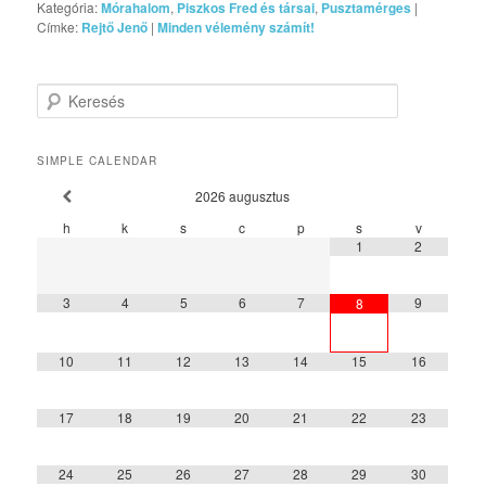
Kategória:
Mórahalom
,
Piszkos Fred és társai
,
Pusztamérges
|
Címke:
Rejtő Jenő
|
Minden vélemény számít!
Keresés
SIMPLE CALENDAR
2026
augusztus
h
k
s
c
p
s
v
1
2
3
4
5
6
7
9
8
10
11
12
13
14
15
16
17
18
19
20
21
22
23
24
25
26
27
28
29
30