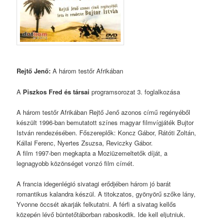
Rejtő Jenő:
A három testőr Afrikában
A
Piszkos Fred és társai
programsorozat 3. foglalkozása
A három testőr Afrikában Rejtő Jenő azonos című regényéből
készült 1996-ban bemutatott színes magyar filmvígjáték Bujtor
István rendezésében. Főszereplők: Koncz Gábor, Rátóti Zoltán,
Kállai Ferenc, Nyertes Zsuzsa, Reviczky Gábor.
A film 1997-ben megkapta a Moziüzemeltetők díját, a
legnagyobb közönséget vonzó film címét.
A francia idegenlégió sivatagi erődjében három jó barát
romantikus kalandra készül. A titokzatos, gyönyörű szőke lány,
Yvonne öccsét akarják felkutatni. A férfi a sivatag kellős
közepén lévő büntetőtáborban raboskodik. Ide kell eljutniuk.