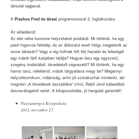
társulat tagjaival.
A
Piszkos Fred és társai
programsorozat 2. foglalkozása
Az előadásról:
Az élet néha humoros helyzeteket produkál. Mi történik, ha egy
pesti fogorvos félrelép, és az áldozatul esett hölgy megjelenik az
orvos lakásán? Vagy a rég holtnak hitt férj hazatér és feleségét
egy másik férfi karjaiban találja? Hogyan lesz egy egyszerű,
szegény irodistából, tévedésből cégvezető? Mi történik, ha egy
hamis tanú, véletlenül, másik tárgyalásra megy be? Megannyi
helyzetkomikum, vidámság, amin jól szórakozhat mindenki, aki
megnézi „A tévedések összjátéka” című, Rejtő Jenő kabaréiból
összeválogatott estet. A kikapcsolódás, jó hangulat garantált!
Pusztamérgesi Középiskola
2012. november 27.