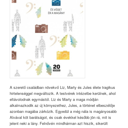
A szerető családban növekvő Liz, Marty és Jules élete tragikus
hirtelenséggel megváltozik. A testvérek intézetbe kerülnek, ahol
eltávolodnak egymástól. Liz és Marty a maga módján
alkalmazkodik az új környezethez, Jules, a történet elbeszélője
azonban magába zárkózik. Egyedül a még nála is magányosabb
Alvával köt barátságot, és csak évekkel később jön rá, mit is
jelent neki a lány. Felnővén mindhárman azt hiszik, sikerült