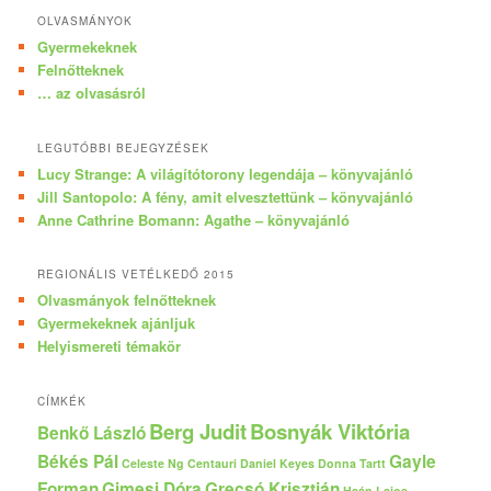
OLVASMÁNYOK
Gyermekeknek
Felnőtteknek
… az olvasásról
LEGUTÓBBI BEJEGYZÉSEK
Lucy Strange: A világítótorony legendája – könyvajánló
Jill Santopolo: A fény, amit elvesztettünk – könyvajánló
Anne Cathrine Bomann: Agathe – könyvajánló
REGIONÁLIS VETÉLKEDŐ 2015
Olvasmányok felnőtteknek
Gyermekeknek ajánljuk
Helyismereti témakör
CÍMKÉK
Berg Judit
Bosnyák Viktória
Benkő László
Békés Pál
Gayle
Celeste Ng
Centauri
Daniel Keyes
Donna Tartt
Forman
Gimesi Dóra
Grecsó Krisztián
Haán Lajos