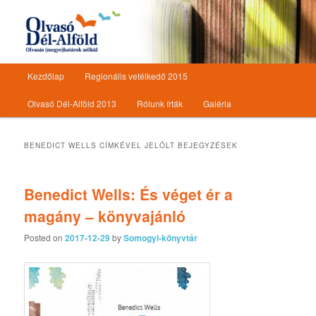
Olvasásnépszerűsítő programsorozat
Olvasó Dél-Alföld
Főmenü
Kezdőlap
Regionális vetélkedő 2015
Tovább az elsődleges tartalomra
Tovább a másodlagos tartalomra
Olvasó Dél-Alföld 2013
Rólunk írták
Galéria
BENEDICT WELLS
CÍMKÉVEL JELÖLT BEJEGYZÉSEK
Benedict Wells: És ​véget ér a
magány – könyvajánló
Posted on
2017-12-29
by
Somogyi-könyvtár