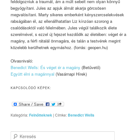
feldolgozniuk a traumát, ám a múlt sebeit nem olyan könnyű
begyógyítani. Jules az apjuk álmát akarja görcsösen
megvalósítani. Marty sikeres emberként kényszercselekvések
rabságában él, az ellenállhatatlan Liz kínzóan szorong a
csalódásoktól való félelmében. Jules végül találkozik élete
szerelmével, s ezzel új fejezet kezdődik az életében: véget ér a
magány, a férfi rátalál önmagára, és talán a testvérek megint
közelebb kerülhetnek egymáshoz. (forrás: geopen.hu)
Olvasnivaló:
Benedict Wells: És véget ér a magány
(Betűvető)
Együtt élni a magánnyal
(Vasárnapi Hírek)
KAPCSOLÓDÓ KÉPEK:
Kategória:
Felnőtteknek
|
Címke:
Benedict Wells
Keresés