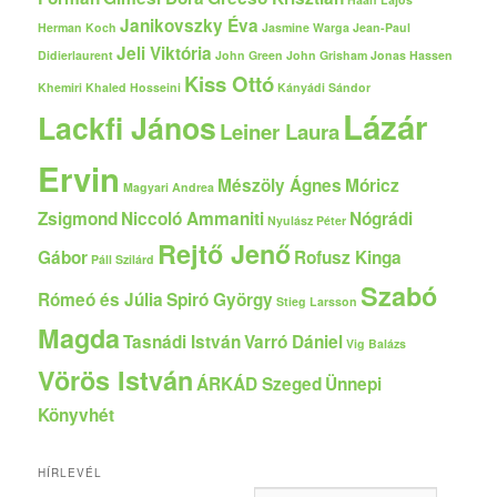
Janikovszky Éva
Herman Koch
Jasmine Warga
Jean-Paul
Jeli Viktória
Didierlaurent
John Green
John Grisham
Jonas Hassen
Kiss Ottó
Khemiri
Khaled Hosseini
Kányádi Sándor
Lázár
Lackfi János
Leiner Laura
Ervin
Mészöly Ágnes
Móricz
Magyari Andrea
Zsigmond
Niccoló Ammaniti
Nógrádi
Nyulász Péter
Rejtő Jenő
Gábor
Rofusz Kinga
Páll Szilárd
Szabó
Rómeó és Júlia
Spiró György
Stieg Larsson
Magda
Tasnádi István
Varró Dániel
Vig Balázs
Vörös István
ÁRKÁD Szeged
Ünnepi
Könyvhét
HÍRLEVÉL