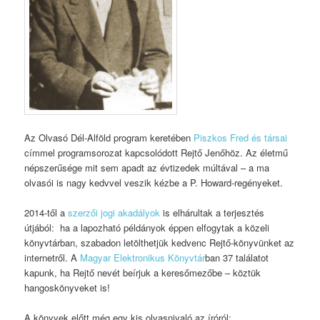
Az Olvasó Dél-Alföld program keretében
Piszkos Fred és társai
címmel programsorozat kapcsolódott Rejtő Jenőhöz. Az életmű
népszerűsége mit sem apadt az évtizedek múltával – a ma
olvasói is nagy kedvvel veszik kézbe a P. Howard-regényeket.
2014-től a
szerzői jogi akadályok
is elhárultak a terjesztés
útjából: ha a lapozható példányok éppen elfogytak a közeli
könyvtárban, szabadon letölthetjük kedvenc Rejtő-könyvünket az
internetről. A
Magyar Elektronikus Könyvtár
ban 37 találatot
kapunk, ha Rejtő nevét beírjuk a keresőmezőbe – köztük
hangoskönyveket is!
A könyvek előtt még egy kis olvasnivaló az íróról: